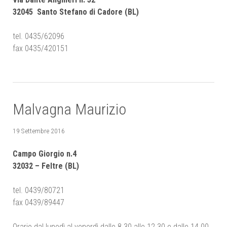
32045 Santo Stefano di Cadore (BL)
tel. 0435/62096
fax 0435/420151
Malvagna Maurizio
19 Settembre 2016
Campo Giorgio n.4
32032 – Feltre (BL)
tel. 0439/80721
fax 0439/89447
Orario dal lunedì al venerdì dalle 8.30 alle 12.30 e dalle 14.00