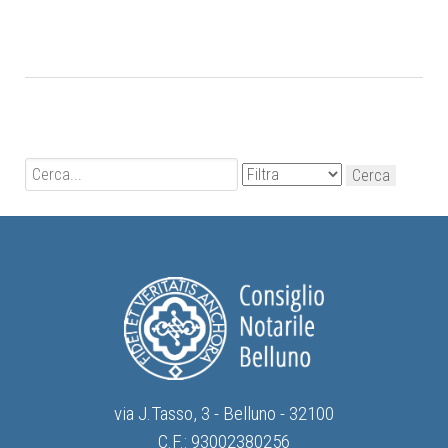
via J.Tasso, 3 - Belluno - 32100
C.F.: 93002380256