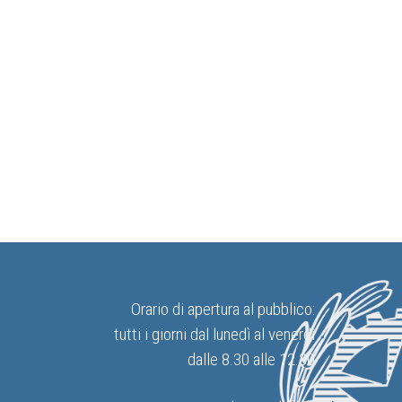
Orario di apertura al pubblico:
tutti i giorni dal lunedì al venerdì
dalle 8.30 alle 12.30