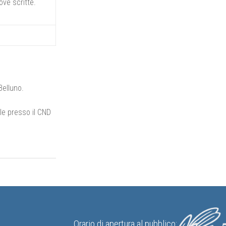
ove scritte.
Belluno.
ale presso il CND
Orario di apertura al pubblico: