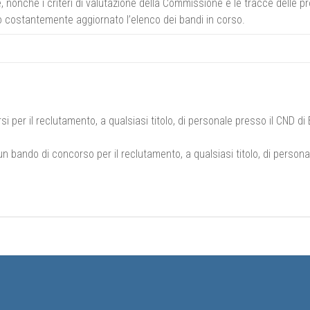
, nonché i criteri di valutazione della Commissione e le tracce delle pr
 costantemente aggiornato l’elenco dei bandi in corso.
per il reclutamento, a qualsiasi titolo, di personale presso il CND di 
un bando di concorso per il reclutamento, a qualsiasi titolo, di person